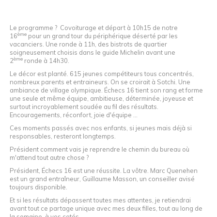
Le programme ? Covoiturage et départ à 10h15 de notre
ème
16
pour un grand tour du périphérique déserté par les
vacanciers. Une ronde à 11h, des bistrots de quartier
soigneusement choisis dans le guide Michelin avant une
ème
2
ronde à 14h30.
Le décor est planté. 615 jeunes compétiteurs tous concentrés,
nombreux parents et entraineurs. On se croirait à Sotchi. Une
ambiance de village olympique. Échecs 16 tient son rang et forme
une seule et même équipe, ambitieuse, déterminée, joyeuse et
surtout incroyablement soudée au fil des résultats.
Encouragements, réconfort, joie d'équipe ...
Ces moments passés avec nos enfants, si jeunes mais déjà si
responsables, resteront longtemps.
Président comment vais je reprendre le chemin du bureau où
m'attend tout autre chose ?
Président, Échecs 16 est une réussite. La vôtre. Marc Quenehen
est un grand entraîneur, Guillaume Masson, un conseiller avisé
toujours disponible.
Et si les résultats dépassent toutes mes attentes, je retiendrai
avant tout ce partage unique avec mes deux filles, tout au long de
la semaine, à vos cotés.