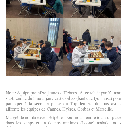
Notre équipe première jeunes d’Echecs 16, coachée par Kumar,
s’est rendue du 3 au 5 janvier à Corbas (banlieue lyonnaise) pour
participer à la seconde phase du Top Jeunes où nous avons
affronté les équipes de Cannes, Hyères, Corbas et Marseille.
Malgré de nombreuses péripéties pour nous rendre tous sur place
dans les temps et un de nos minimes (Leone) malade, nous