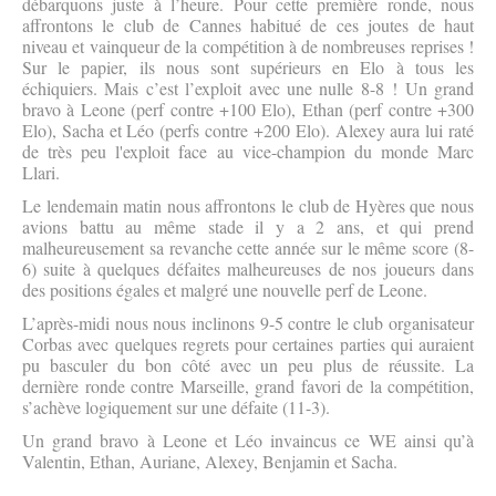
débarquons juste à l’heure. Pour cette première ronde, nous
affrontons le club de Cannes habitué de ces joutes de haut
niveau et vainqueur de la compétition à de nombreuses reprises !
Sur le papier, ils nous sont supérieurs en Elo à tous les
échiquiers. Mais c’est l’exploit avec une nulle 8-8 ! Un grand
bravo à Leone (perf contre +100 Elo), Ethan (perf contre +300
Elo), Sacha et Léo (perfs contre +200 Elo). Alexey aura lui raté
de très peu l'exploit face au vice-champion du monde Marc
Llari.
Le lendemain matin nous affrontons le club de Hyères que nous
avions battu au même stade il y a 2 ans, et qui prend
malheureusement sa revanche cette année sur le même score (8-
6) suite à quelques défaites malheureuses de nos joueurs dans
des positions égales et malgré une nouvelle perf de Leone.
L’après-midi nous nous inclinons 9-5 contre le club organisateur
Corbas avec quelques regrets pour certaines parties qui auraient
pu basculer du bon côté avec un peu plus de réussite. La
dernière ronde contre Marseille, grand favori de la compétition,
s’achève logiquement sur une défaite (11-3).
Un grand bravo à Leone et Léo invaincus ce WE ainsi qu’à
Valentin, Ethan, Auriane, Alexey, Benjamin et Sacha.