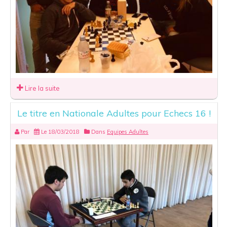
Lire la suite
Le titre en Nationale Adultes pour Echecs 16 !
Par
Le 18/03/2018
Dans
Equipes Adultes