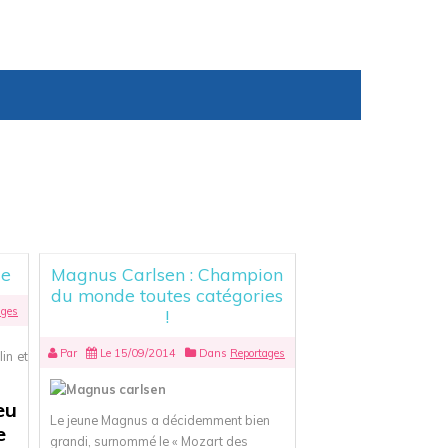
ue
Magnus Carlsen : Champion
du monde toutes catégories
ages
!
Par
Le 15/09/2014
Dans
Reportages
eu
Le jeune Magnus a décidemment bien
e
grandi, surnommé le « Mozart des