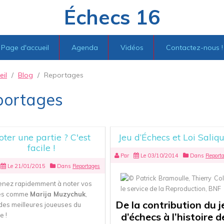
Échecs 16
Page d'accueil
Agenda
Vidéos
Contactez-nous !
eil
/
Blog
/
Reportages
portages
oter une partie ? C'est
Jeu d’Échecs et Loi Saliq
facile !
Par
Le 03/10/2014
Dans
Report
Le 21/01/2015
Dans
Reportages
nez rapidemment à noter vos
ies comme
Marija Muzychuk
,
De la contribution du j
 des meilleures joueuses du
d’échecs à l’histoire d
 !