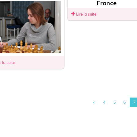
France
Lire la suite
e la suite
<
4
5
6
7