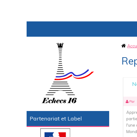
Accu
Re
N
Par
Appre
Partenariat et Label
part
l'une
Monde