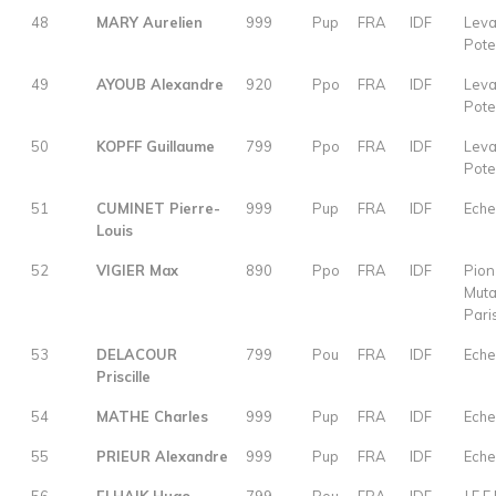
48
MARY Aurelien
999
Pup
FRA
IDF
Leva
Pot
49
AYOUB Alexandre
920
Ppo
FRA
IDF
Leva
Pot
50
KOPFF Guillaume
799
Ppo
FRA
IDF
Leva
Pot
51
CUMINET Pierre-
999
Pup
FRA
IDF
Eche
Louis
52
VIGIER Max
890
Ppo
FRA
IDF
Pion
Muta
Pari
53
DELACOUR
799
Pou
FRA
IDF
Eche
Priscille
54
MATHE Charles
999
Pup
FRA
IDF
Eche
55
PRIEUR Alexandre
999
Pup
FRA
IDF
Eche