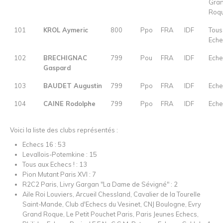
Gra
Roq
101
KROL Aymeric
800
Ppo
FRA
IDF
Tous
Eche
102
BRECHIGNAC
799
Pou
FRA
IDF
Eche
Gaspard
103
BAUDET Augustin
799
Ppo
FRA
IDF
Eche
104
CAINE Rodolphe
799
Ppo
FRA
IDF
Eche
Voici la liste des clubs représentés :
Echecs 16 : 53
Levallois-Potemkine : 15
Tous aux Echecs ! : 13
Pion Mutant Paris XVI : 7
R2C2 Paris, Livry Gargan "La Dame de Sévigné" : 2
Aile Roi Louviers, Arcueil Chessland, Cavalier de la Tourelle
Saint-Mande, Club d'Echecs du Vesinet, CNJ Boulogne, Evry
Grand Roque, Le Petit Pouchet Paris, Paris Jeunes Echecs,