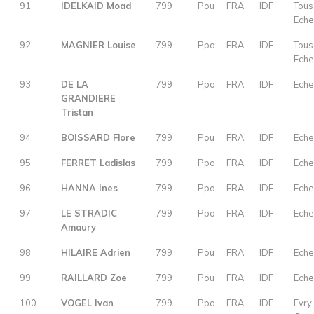
91
IDELKAID Moad
799
Pou
FRA
IDF
Tous
Eche
92
MAGNIER Louise
799
Ppo
FRA
IDF
Tous
Eche
93
DE LA
799
Ppo
FRA
IDF
Eche
GRANDIERE
Tristan
94
BOISSARD Flore
799
Pou
FRA
IDF
Eche
95
FERRET Ladislas
799
Ppo
FRA
IDF
Eche
96
HANNA Ines
799
Ppo
FRA
IDF
Eche
97
LE STRADIC
799
Ppo
FRA
IDF
Eche
Amaury
98
HILAIRE Adrien
799
Pou
FRA
IDF
Eche
99
RAILLARD Zoe
799
Pou
FRA
IDF
Eche
100
VOGEL Ivan
799
Ppo
FRA
IDF
Evry