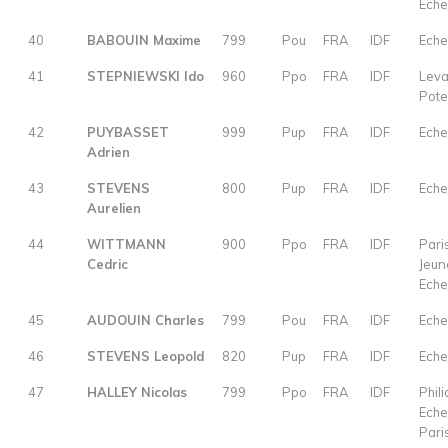
Eche
40
BABOUIN Maxime
799
Pou
FRA
IDF
Eche
41
STEPNIEWSKI Ido
960
Ppo
FRA
IDF
Leva
Pot
42
PUYBASSET
999
Pup
FRA
IDF
Eche
Adrien
43
STEVENS
800
Pup
FRA
IDF
Eche
Aurelien
44
WITTMANN
900
Ppo
FRA
IDF
Pari
Cedric
Jeun
Eche
45
AUDOUIN Charles
799
Pou
FRA
IDF
Eche
46
STEVENS Leopold
820
Pup
FRA
IDF
Eche
47
HALLEY Nicolas
799
Ppo
FRA
IDF
Phili
Eche
Pari