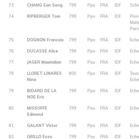
73
CHANG Ean Seng
799
Ppo
FRA
IDF
Schl
74
RIPBERGER Tom
799
Ppo
FRA
IDF
Pion
Muta
Pari
75
DOGNON Francois
799
Ppo
FRA
IDF
Eche
76
DUCASSE Alice
799
Ppo
FRA
IDF
Eche
77
JAGER Maximilian
799
Pou
FRA
IDF
Eche
78
LLORET-LINARES
800
Ppo
FRA
IDF
Tous
Nina
Eche
79
BIDARD DE LA
799
Ppo
FRA
IDF
Eche
NOE Eric
80
MISSOFFE
799
Pou
FRA
IDF
Eche
Edmond
81
GALANT Victor
799
Ppo
FRA
IDF
Eche
82
GRILLO Enzo
799
Pou
FRA
IDF
Eche