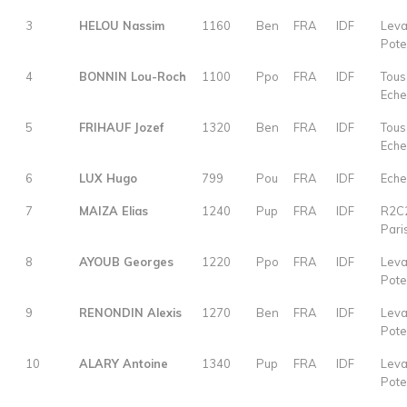
3
HELOU Nassim
1160
Ben
FRA
IDF
Leva
Pot
4
BONNIN Lou-Roch
1100
Ppo
FRA
IDF
Tous
Eche
5
FRIHAUF Jozef
1320
Ben
FRA
IDF
Tous
Eche
6
LUX Hugo
799
Pou
FRA
IDF
Eche
7
MAIZA Elias
1240
Pup
FRA
IDF
R2C
Pari
8
AYOUB Georges
1220
Ppo
FRA
IDF
Leva
Pot
9
RENONDIN Alexis
1270
Ben
FRA
IDF
Leva
Pot
10
ALARY Antoine
1340
Pup
FRA
IDF
Leva
Pot