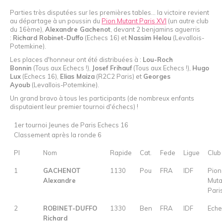
Parties très disputées sur les premières tables... la victoire revient
au départage à un poussin du
Pion Mutant Paris XVI
(un autre club
du 16ème),
Alexandre Gachenot
, devant 2 benjamins aguerris
:
Richard Robinet-Duffo
(Echecs 16) et
Nassim Helou
(Levallois-
Potemkine).
Les places d'honneur ont été distribuées à :
Lou-Roch
Bonnin
(Tous aux Echecs !),
Josef Frihauf
(Tous aux Echecs !),
Hugo
Lux
(Echecs 16),
Elias Maiza
(R2C2 Paris) et
Georges
Ayoub
(Levallois-Potemkine).
Un grand bravo à tous les participants (de nombreux enfants
disputaient leur premier tournoi d'échecs) !
1er tournoi Jeunes de Paris Echecs 16
Classement après la ronde 6
Pl
Nom
Rapide
Cat.
Fede
Ligue
Club
1
GACHENOT
1130
Pou
FRA
IDF
Pion
Alexandre
Muta
Pari
2
ROBINET-DUFFO
1330
Ben
FRA
IDF
Eche
Richard