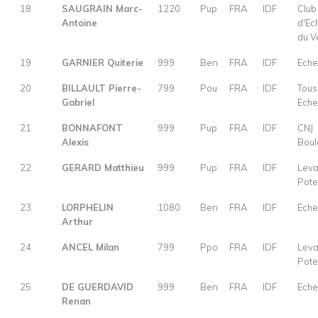
18
SAUGRAIN Marc-
1220
Pup
FRA
IDF
Club
Antoine
d'Ec
du V
19
GARNIER Quiterie
999
Ben
FRA
IDF
Eche
20
BILLAULT Pierre-
799
Pou
FRA
IDF
Tous
Gabriel
Eche
21
BONNAFONT
999
Pup
FRA
IDF
CNJ
Alexis
Bou
22
GERARD Matthieu
999
Pup
FRA
IDF
Leva
Pot
23
LORPHELIN
1080
Ben
FRA
IDF
Eche
Arthur
24
ANCEL Milan
799
Ppo
FRA
IDF
Leva
Pot
25
DE GUERDAVID
999
Ben
FRA
IDF
Eche
Renan