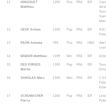
11
HINGOUET
1250
Pou
FRA
IDF
Cava
Matthieu
de l
Tour
Sain
Man
12
GESP Artiom
1150
Pup
FRA
IDF
R2C
Pari
13
PAON Antoine
799
Pou
FRA
HNO
Aile 
Louv
14
BABIAR Matthieu
1199
Min
FRA
IDF
Eche
15
DES FORGES
1300
Pup
FRA
IDF
Tous
Martin
Eche
16
SANGLAS Marc
1340
Ben
FRA
IDF
C.S.
Pute
Eche
17
SCHUMACHER
1160
Pup
FRA
IDF
Leva
Pierre
Pot