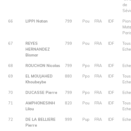
de
Sévi
66
LIPPI Natan
799
Pou
FRA
IDF
Pion
Muta
Pari
67
REYES
799
Pou
FRA
IDF
Tous
HERNANDEZ
Eche
Bismar
68
ROUCHON Nicolas
799
Ppo
FRA
IDF
Eche
69
EL MOUJAHED
880
Ppo
FRA
IDF
Tous
Khoubeybe
Eche
70
DUCASSE Pierre
799
Ppo
FRA
IDF
Eche
71
AMPHONESINH
820
Pou
FRA
IDF
Tous
Lilou
Eche
72
DE LA BELLIERE
999
Pup
FRA
IDF
Eche
Pierre