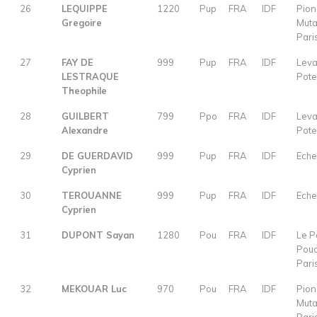
26
LEQUIPPE
1220
Pup
FRA
IDF
Pion
Gregoire
Muta
Pari
27
FAY DE
999
Pup
FRA
IDF
Leva
LESTRAQUE
Pot
Theophile
28
GUILBERT
799
Ppo
FRA
IDF
Leva
Alexandre
Pot
29
DE GUERDAVID
999
Pup
FRA
IDF
Eche
Cyprien
30
TEROUANNE
999
Pup
FRA
IDF
Eche
Cyprien
31
DUPONT Sayan
1280
Pou
FRA
IDF
Le Pe
Pouc
Pari
32
MEKOUAR Luc
970
Pou
FRA
IDF
Pion
Muta