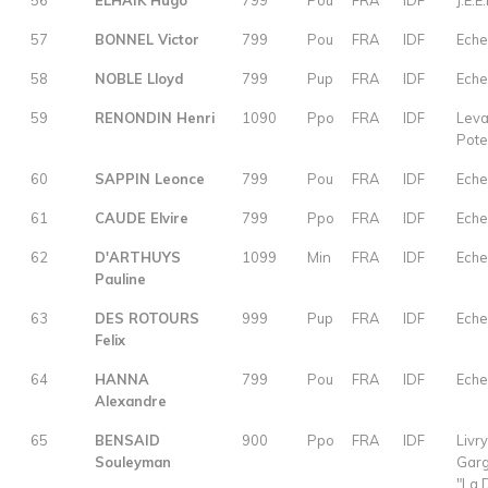
56
ELHAIK Hugo
799
Pou
FRA
IDF
J.E.E
57
BONNEL Victor
799
Pou
FRA
IDF
Eche
58
NOBLE Lloyd
799
Pup
FRA
IDF
Eche
59
RENONDIN Henri
1090
Ppo
FRA
IDF
Leva
Pot
60
SAPPIN Leonce
799
Pou
FRA
IDF
Eche
61
CAUDE Elvire
799
Ppo
FRA
IDF
Eche
62
D'ARTHUYS
1099
Min
FRA
IDF
Eche
Pauline
63
DES ROTOURS
999
Pup
FRA
IDF
Eche
Felix
64
HANNA
799
Pou
FRA
IDF
Eche
Alexandre
65
BENSAID
900
Ppo
FRA
IDF
Livry
Souleyman
Gar
"La