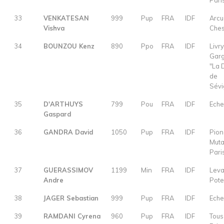
Pari
33
VENKATESAN
999
Pup
FRA
IDF
Arcu
Vishva
Ches
34
BOUNZOU Kenz
890
Ppo
FRA
IDF
Livry
Gar
"La
de
Sévi
35
D'ARTHUYS
799
Pou
FRA
IDF
Eche
Gaspard
36
GANDRA David
1050
Pup
FRA
IDF
Pion
Muta
Pari
37
GUERASSIMOV
1199
Min
FRA
IDF
Leva
Andre
Pot
38
JAGER Sebastian
999
Pup
FRA
IDF
Eche
39
RAMDANI Cyrena
960
Pup
FRA
IDF
Tous