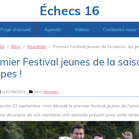
Échecs 16
Page d'accueil
Agenda
Vidéos
Contactez-nous !
eil
/
Blog
/
Résultats
/
Premier Festival jeunes de la saison, les 
mier Festival jeunes de la sais
pes !
Le 21/09/2014
Dans
Résultats
nche 21 septembre s'est déroulé le premier festival jeunes de l'ann
une douzaine de nos membres ont répondu présent pour cette rentr