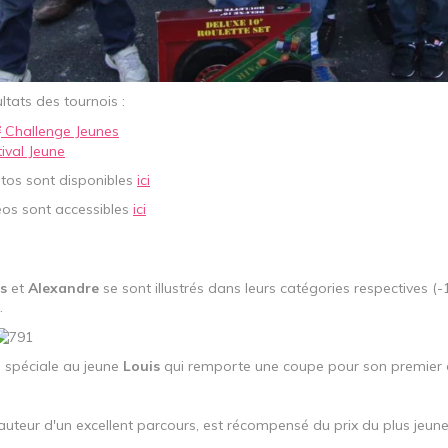
ltats des tournois :
e
Challenge Jeunes
ival Jeune
tos sont disponibles
ici
éos sont accessibles
ici
s
et
Alexandre
se sont illustrés dans leurs catégories respectives (
.
 spéciale au jeune
Louis
qui remporte une coupe pour son premier 
 auteur d'un excellent parcours, est récompensé du prix du plus jeune