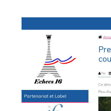
Accu
Pre
cou
Par
Ce dima
Plus d'
Partenariat et Label