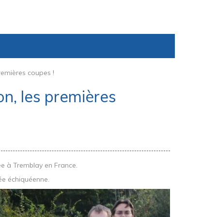
premières coupes !
on, les premières
ée à Tremblay en France.
ée échiquéenne.