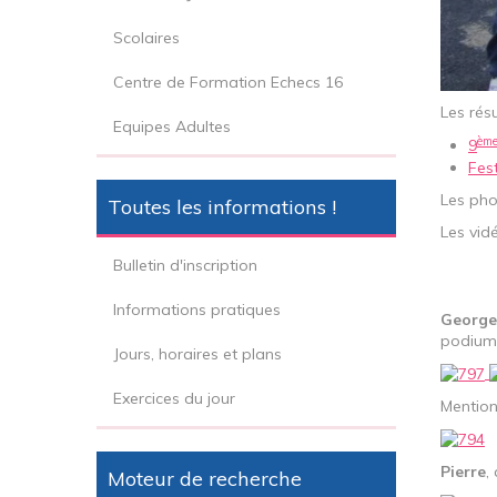
Scolaires
Centre de Formation Echecs 16
Les résu
Equipes Adultes
èm
9
Fest
Les pho
Toutes les informations !
Les vid
Bulletin d'inscription
Informations pratiques
George
podium
Jours, horaires et plans
Exercices du jour
Mention
Pierre
,
Moteur de recherche